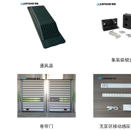
集装箱锁
通风器
卷帘门
无盲区移动感应 