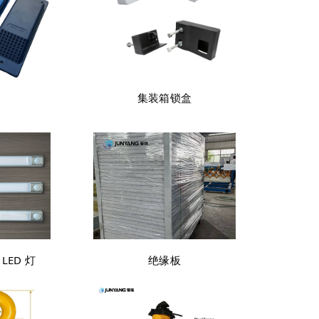
集装箱锁盒
LED 灯
绝缘板