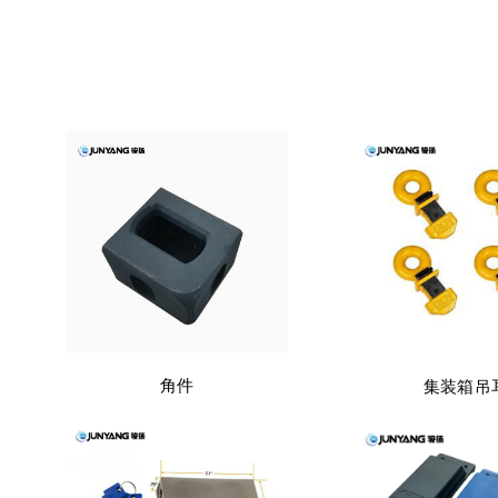
角件
集装箱吊